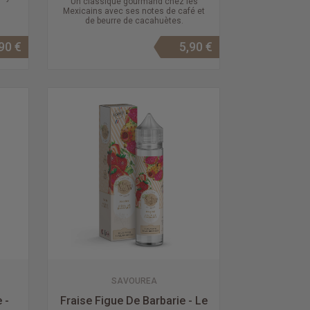
Un classique gourmand chez les
Mexicains avec ses notes de café et
de beurre de cacahuètes.
90 €
5,90 €
SAVOUREA
 -
Fraise Figue De Barbarie - Le