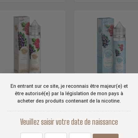
En entrant sur ce site, je reconnais être majeur(e) et
être autorisé(e) par la législation de mon pays à
SAVOUREA
SAVOUREA
acheter des produits contenant de la nicotine.
assis - Framboise Le Petit
Cassis Framboise - Frais
Verger Savourea
Le Petit Verger...
Veuillez saisir votre date de naissance
Cassis Framboise - Le Petit Verger
Le Cassis Framboise Frais de l
 Savourea, un duo fruité et intense
gamme Le Petit Verger par Savo
lant la puissance du cassis à la...
offre un mélange fruité et acidul
cassis...