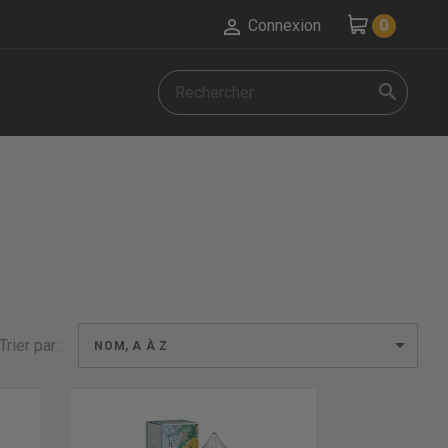

0
Connexion


Trier par :
NOM, A À Z