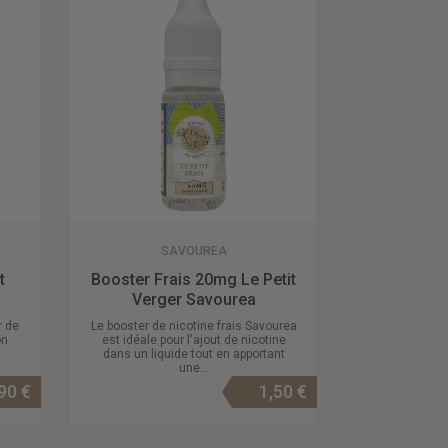
SAVOUREA
t
Booster Frais 20mg Le Petit
Verger Savourea
r de
Le booster de nicotine frais Savourea
on
est idéale pour l'ajout de nicotine
a
dans un liquide tout en apportant
une...
90 €
1,50 €