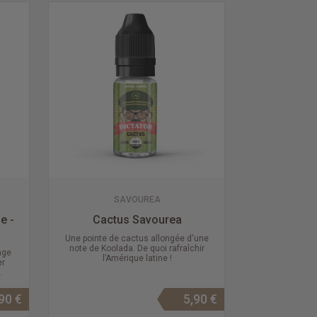
SAVOUREA
e -
Cactus Savourea
Une pointe de cactus allongée d'une
note de Koolada. De quoi rafraîchir
nge
l’Amérique latine !
er
.
90 €
5,90 €