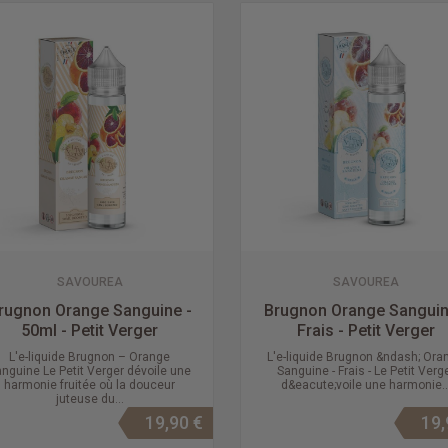
SAVOUREA
SAVOUREA
rugnon Orange Sanguine -
Brugnon Orange Sanguin
50ml - Petit Verger
Frais - Petit Verger
L'e-liquide Brugnon – Orange
L'e-liquide Brugnon &ndash; Ora
nguine Le Petit Verger dévoile une
Sanguine - Frais - Le Petit Verg
harmonie fruitée où la douceur
d&eacute;voile une harmonie..
juteuse du...
19,90 €
19,