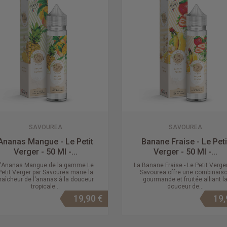
SAVOUREA
SAVOUREA
Ananas Mangue - Le Petit
Banane Fraise - Le Peti
Verger - 50 Ml -...
Verger - 50 Ml -...
L'Ananas Mangue de la gamme Le
La Banane Fraise - Le Petit Verge
Petit Verger par Savourea marie la
Savourea offre une combinais
fraîcheur de l'ananas à la douceur
gourmande et fruitée alliant l
tropicale...
douceur de...
19,90 €
19,