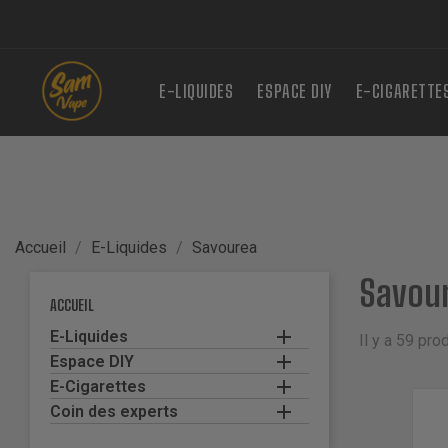
E-LIQUIDES
ESPACE DIY
E-CIGARETTE
Accueil
E-Liquides
Savourea
Savou
ACCUEIL

E-Liquides
Il y a 59 prod

Espace DIY

E-Cigarettes

Coin des experts