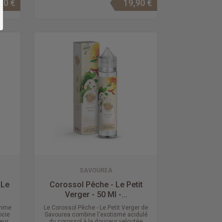
90 €
19,90 €
SAVOUREA
 Le
Corossol Pêche - Le Petit
Verger - 50 Ml -...
amme
Le Corossol Pêche - Le Petit Verger de
ocie
Savourea combine l'exotisme acidulé
eur
du corossol à la douceur veloutée