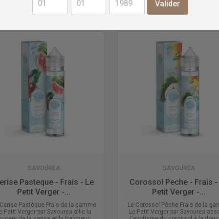
19,90 €
19,
Valider
SAVOUREA
SAVOUREA
erise Pasteque - Frais - Le
Corossol Peche - Frais -
Petit Verger -...
Petit Verger -...
 Cerise Pastèque Frais de la gamme
Le Corossol Pêche Frais de la g
e Petit Verger par Savourea allie la
Le Petit Verger par Savourea ass
uceur de la cerise et la fraîcheur...
l'exotisme du corossol à la douc