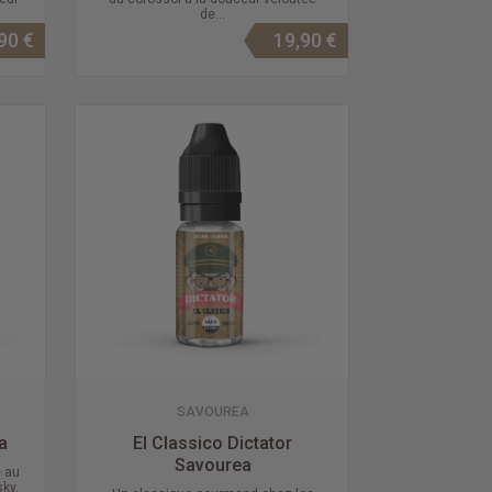
de...
90 €
19,90 €
SAVOUREA
a
El Classico Dictator
Savourea
 au
ky.