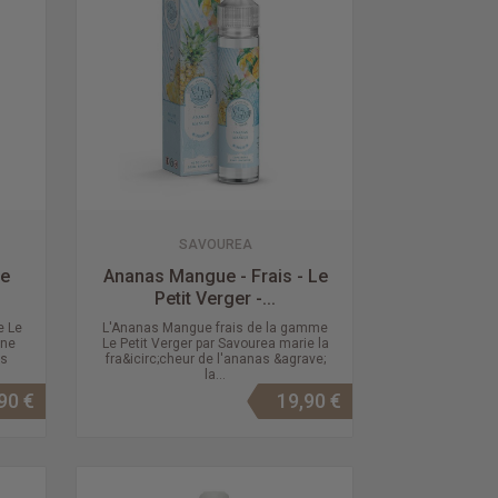
SAVOUREA
Le
Ananas Mangue - Frais - Le
Petit Verger -...
e Le
L'Ananas Mangue frais de la gamme
une
Le Petit Verger par Savourea marie la
as
fra&icirc;cheur de l'ananas &agrave;
la...
90 €
19,90 €